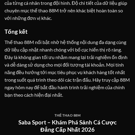
của từng cá nhân trong đội hình. Độ chi tiết của dữ liệu giúp
chuyên mục thể thao 88M trở nên khác biệt hoàn toàn so
với những đơn vị khác.
Tổng kết
Thể thao 88M nổi bật nhờ hệ thống nội dung đa dạng cùng
dữ liệu cập nhật nhanh chóng với bố cục hiển thị rõ ràng.
Đây là không gian tối ưu nhằm mang lại trải nghiệm ổn định
và dễ dàng sử dụng cho mọi đối tượng tài khoản. Mọi tính
năng đều hướng tới mục tiêu phục vụ khách hàng tốt nhất
trong suốt quá trình theo dõi các trận đấu. Hãy truy cập 88M
ngay hôm nay để bắt đầu hành trình trải nghiệm của chính
bạn theo cách hiện đại nhất.
THỂ THAO 88M
Saba Sport – Khám Phá Sảnh Cá Cược
Đẳng Cấp Nhất 2026