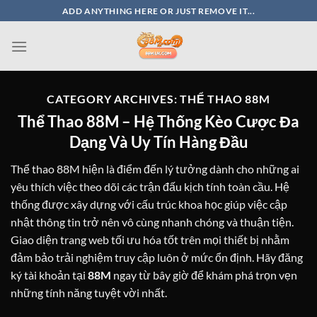
Skip
ADD ANYTHING HERE OR JUST REMOVE IT...
to
content
CATEGORY ARCHIVES:
THỂ THAO 88M
Thể Thao 88M – Hệ Thống Kèo Cược Đa
Dạng Và Uy Tín Hàng Đầu
Thể thao 88M hiện là điểm đến lý tưởng dành cho những ai
yêu thích việc theo dõi các trận đấu kịch tính toàn cầu. Hệ
thống được xây dựng với cấu trúc khoa học giúp việc cập
nhật thông tin trở nên vô cùng nhanh chóng và thuận tiện.
Giao diện trang web tối ưu hóa tốt trên mọi thiết bị nhằm
đảm bảo trải nghiệm truy cập luôn ở mức ổn định. Hãy đăng
ký tài khoản tại
88M
ngay từ bây giờ để khám phá trọn vẹn
những tính năng tuyệt vời nhất.