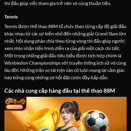
thi đấu giúp việc tham gia trở nên vô cùng thuận tiện.
Tennis
Tennis được thể thao 88M tổ chức theo từng cấp độ giải đấu
khác nhau từ các sự kiện nhỏ đến những giải Grand Slam lớn
nhất. Nội dung phân chia theo từng vòng thi đấu giúp người
xem nhìn nhận tiến trình diễn ra của giải một cách chi tiết.
Một trong những giải đấu tiêu biểu được tích hợp chính là
Wimbledon Championships với truyền thống lịch sử vô cùng
lâu đời. Những trận so tài trên sân cỏ luôn mang lại cảm giác
hào hứng cùng những cơ hội đặt cược đầy hấp dẫn.
Các nhà cung cấp hàng đầu tại thể thao 88M