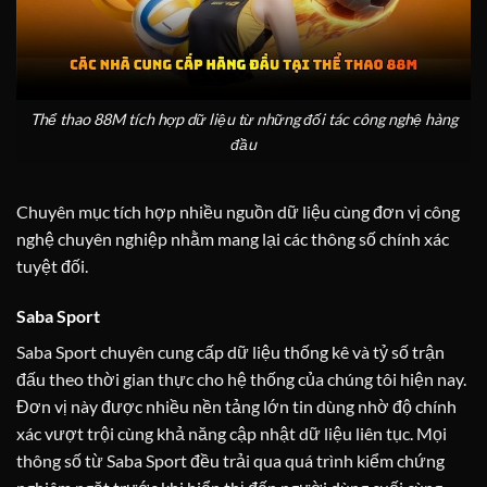
Thể thao 88M tích hợp dữ liệu từ những đối tác công nghệ hàng
đầu
Chuyên mục tích hợp nhiều nguồn dữ liệu cùng đơn vị công
nghệ chuyên nghiệp nhằm mang lại các thông số chính xác
tuyệt đối.
Saba Sport
Saba Sport chuyên cung cấp dữ liệu thống kê và tỷ số trận
đấu theo thời gian thực cho hệ thống của chúng tôi hiện nay.
Đơn vị này được nhiều nền tảng lớn tin dùng nhờ độ chính
xác vượt trội cùng khả năng cập nhật dữ liệu liên tục. Mọi
thông số từ Saba Sport đều trải qua quá trình kiểm chứng