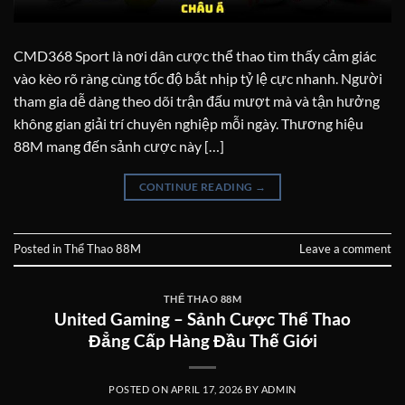
CMD368 Sport là nơi dân cược thể thao tìm thấy cảm giác
vào kèo rõ ràng cùng tốc độ bắt nhịp tỷ lệ cực nhanh. Người
tham gia dễ dàng theo dõi trận đấu mượt mà và tận hưởng
không gian giải trí chuyên nghiệp mỗi ngày. Thương hiệu
88M mang đến sảnh cược này […]
CONTINUE READING
→
Posted in
Thể Thao 88M
Leave a comment
THỂ THAO 88M
United Gaming – Sảnh Cược Thể Thao
Đẳng Cấp Hàng Đầu Thế Giới
POSTED ON
APRIL 17, 2026
BY
ADMIN