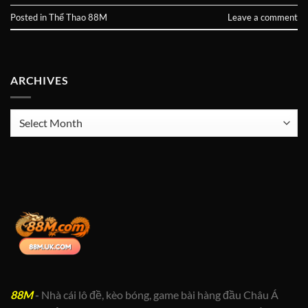
Posted in
Thể Thao 88M
Leave a comment
ARCHIVES
Archives
88M
-
Nhà cái lô đề, kèo bóng, game bài hàng đầu Châu Á