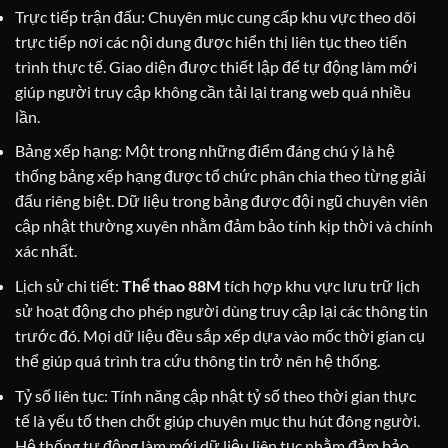
Trực tiếp trận đấu: Chuyên mục cung cấp khu vực theo dõi
trực tiếp nơi các nội dung được hiển thị liên tục theo tiến
trình thực tế. Giao diện được thiết lập để tự động làm mới
giúp người truy cập không cần tải lại trang web quá nhiều
lần.
Bảng xếp hạng: Một trong những điểm đáng chú ý là hệ
thống bảng xếp hạng được tổ chức phân chia theo từng giải
đấu riêng biệt. Dữ liệu trong bảng được đội ngũ chuyên viên
cập nhật thường xuyên nhằm đảm bảo tính kịp thời và chính
xác nhất.
Lịch sử chi tiết:
Thể thao 88M
tích hợp khu vực lưu trữ lịch
sử hoạt động cho phép người dùng truy cập lại các thông tin
trước đó. Mọi dữ liệu đều sắp xếp dựa vào mốc thời gian cụ
thể giúp quá trình tra cứu thông tin trở nên hệ thống.
Tỷ số liên tục: Tính năng cập nhật tỷ số theo thời gian thực
tế là yếu tố then chốt giúp chuyên mục thu hút đông người.
Hệ thống tự động làm mới dữ liệu liên tục nhằm đảm bảo