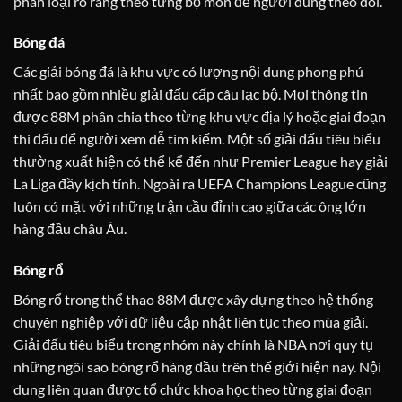
phân loại rõ ràng theo từng bộ môn để người dùng theo dõi.
Bóng đá
Các giải bóng đá là khu vực có lượng nội dung phong phú
nhất bao gồm nhiều giải đấu cấp câu lạc bộ. Mọi thông tin
được 88M phân chia theo từng khu vực địa lý hoặc giai đoạn
thi đấu để người xem dễ tìm kiếm. Một số giải đấu tiêu biểu
thường xuất hiện có thể kể đến như Premier League hay giải
La Liga đầy kịch tính. Ngoài ra UEFA Champions League cũng
luôn có mặt với những trận cầu đỉnh cao giữa các ông lớn
hàng đầu châu Âu.
Bóng rổ
Bóng rổ trong thể thao 88M được xây dựng theo hệ thống
chuyên nghiệp với dữ liệu cập nhật liên tục theo mùa giải.
Giải đấu tiêu biểu trong nhóm này chính là NBA nơi quy tụ
những ngôi sao bóng rổ hàng đầu trên thế giới hiện nay. Nội
dung liên quan được tổ chức khoa học theo từng giai đoạn