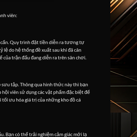
nh viên:
cấn. Quy trình đặt tiền diễn ra tương tự
 lệ do hệ thống đề xuất sau khi đã cân
 của trận đấu đang diễn ra trên sân chơi.
 sưu tập. Thông qua hình thức này thì bạn
hội viên sử dụng các vật phẩm đặc biệt để
 tối ưu hóa giá trị của những kho đồ cá
ấu. Bạn có thể trải nghiệm cảm giác mới lạ