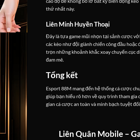
cao độ để không bỏ lỡ bất kỳ biến động kè
thứ nhất này.
Liên Minh Huyền Thoại
Đây là tựa game mũi nhọn tại sảnh cược với
các kèo như đội giành chiến công đầu hoặc 
trọn những khoảnh khắc xoay chuyển cục diệ
đam mê.
Tổng kết
Esport 88M mang đến hệ thống cá cược chuyê
giúp bạn hiểu rõ hơn về quy trình tham gia
gian cá cược an toàn và minh bạch tuyệt đố
Liên Quân Mobile – G