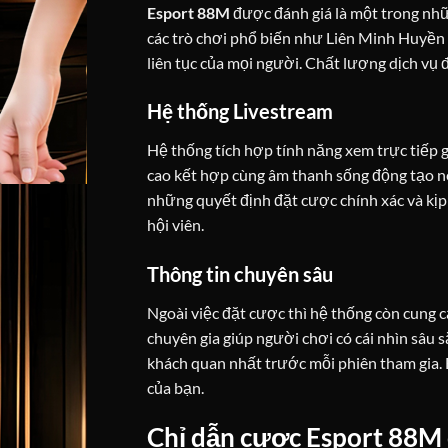
Esport 88M
được đánh giá là một trong nhữn
các trò chơi phổ biến như Liên Minh Huyền 
liên tục của mọi người. Chất lượng dịch vụ
Hệ thống Livestream
Hệ thống tích hợp tính năng xem trực tiếp 
cao kết hợp cùng âm thanh sống động tạo nê
những quyết định đặt cược chính xác và kịp 
hội viên.
Thông tin chuyên sâu
Ngoài việc đặt cược thì hệ thống còn cung c
chuyên gia giúp người chơi có cái nhìn sâu 
khách quan nhất trước mỗi phiên tham gia. 
của bạn.
Chỉ dẫn cược Esport 88M c