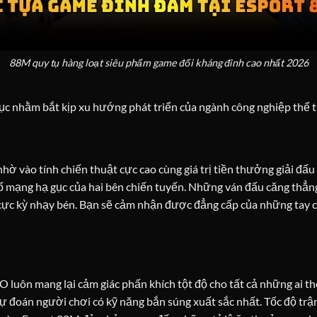
88M quy tụ hàng loạt siêu phẩm game đối kháng đỉnh cao nhất 2026
ục nhằm bắt kịp xu hướng phát triển của ngành công nghiệp thể t
nhờ vào tính chiến thuật cực cao cùng giá trị tiền thưởng giải đ
 mạng hạ gục của hai bên chiến tuyến. Những ván đấu căng thẳng 
ực kỳ nhạy bén. Bạn sẽ cảm nhận được đẳng cấp của những tay c
luôn mang lại cảm giác phấn khích tột độ cho tất cả những ai th
 đoán người chơi có kỹ năng bắn súng xuất sắc nhất. Tốc độ trận 