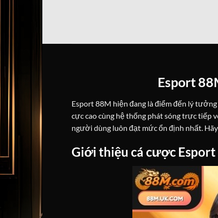
Skip
to
content
Esport 88
Esport 88M hiện đang là điểm đến lý tưởng 
cực cao cùng hệ thống phát sóng trực tiếp 
người dùng luôn đạt mức ổn định nhất. Hãy
Giới thiệu cá cược Espor