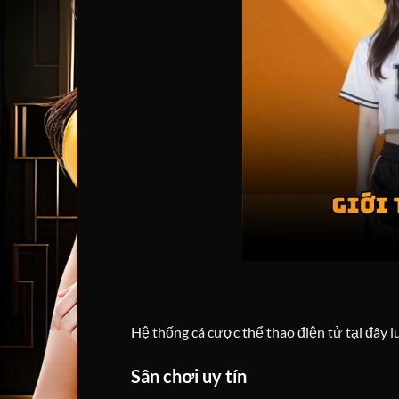
Hệ thống cá cược thể thao điện tử tại đây
Sân chơi uy tín