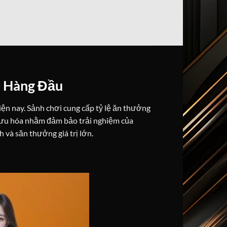
n Hàng Đầu
ện nay. Sảnh chơi cung cấp tỷ lệ ăn thưởng
ối ưu hóa nhằm đảm bảo trải nghiệm của
h và săn thưởng giá trị lớn.