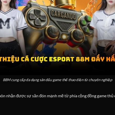
88M cung cấp đa dạng sân đấu game thể thao điện tử chuyên nghiệp
 luôn nhận được sự săn đón mạnh mẽ từ phía cộng đồng game thủ 