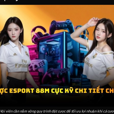
Hội viên cần nắm vững quy trình đặt cược để tối ưu lợi nhuận khi cá cượ