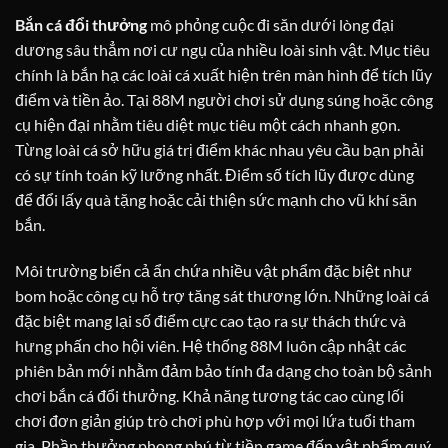
Bắn cá đổi thưởng
mô phỏng cuộc đi săn dưới lòng đại
dương sâu thẳm nơi cư ngụ của nhiều loài sinh vật. Mục tiêu
chính là bắn hạ các loài cá xuất hiện trên màn hình để tích lũy
điểm và tiền ảo. Tại 88M người chơi sử dụng súng hoặc công
cụ hiện đại nhằm tiêu diệt mục tiêu một cách nhanh gọn.
Từng loài cá sở hữu giá trị điểm khác nhau yêu cầu bạn phải
có sự tính toán kỹ lưỡng nhất. Điểm số tích lũy được dùng
để đổi lấy quà tặng hoặc cải thiện sức mạnh cho vũ khí săn
bắn.
Môi trường biển cả ẩn chứa nhiều vật phẩm đặc biệt như
bom hoặc công cụ hỗ trợ tăng sát thương lớn. Những loài cá
đặc biệt mang lại số điểm cực cao tạo ra sự thách thức và
hưng phấn cho hội viên. Hệ thống 88M luôn cập nhật các
phiên bản mới nhằm đảm bảo tính đa dạng cho toàn bộ sảnh
chơi bắn cá đổi thưởng. Khả năng tương tác cao cùng lối
chơi đơn giản giúp trò chơi phù hợp với mọi lứa tuổi tham
gia. Phần thưởng phong phú từ tiền game đến vật phẩm quý