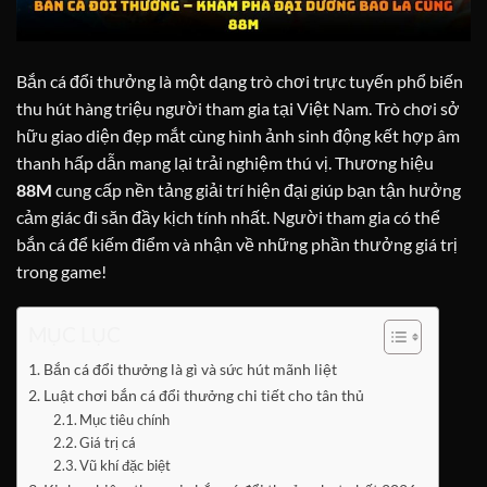
Bắn cá đổi thưởng là một dạng trò chơi trực tuyến phổ biến
thu hút hàng triệu người tham gia tại Việt Nam. Trò chơi sở
hữu giao diện đẹp mắt cùng hình ảnh sinh động kết hợp âm
thanh hấp dẫn mang lại trải nghiệm thú vị. Thương hiệu
88M
cung cấp nền tảng giải trí hiện đại giúp bạn tận hưởng
cảm giác đi săn đầy kịch tính nhất. Người tham gia có thể
bắn cá để kiếm điểm và nhận về những phần thưởng giá trị
trong game!
MỤC LỤC
Bắn cá đổi thưởng là gì và sức hút mãnh liệt
Luật chơi bắn cá đổi thưởng chi tiết cho tân thủ
Mục tiêu chính
Giá trị cá
Vũ khí đặc biệt