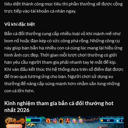
tiêu diệt thành công mục tiêu thì phần thưởng sẽ được cộng
trực tiếp vào tài khoản cá nhân ngay.
Vũ khí đặc biệt
Bắn cá đổi thưởng cung cấp nhiều loại vũ khí mạnh mẽ như
bom nổ hoặc đạn kép có sức công phá rộng. Những công cụ
này giúp bạn bắn hạ nhiều con cá cùng lúc mang lại hiệu ứng
hình ảnh cực đẹp. Thời gian mỗi lượt chơi thường có giới
hạn yêu cầu người tham gia phải nhanh tay lẹ mắt để kịp.
Khi ván đấu kết thúc thì hệ thống dựa trên số điểm đạt được
để trao quà tương ứng cho bạn. Người chơi sử dụng xu
thưởng để nâng cấp súng mạnh hơn nhằm săn lùng những
con cá lớn hơn.
Kinh nghiệm tham gia bắn cá đổi thưởng hot
nhất 2026