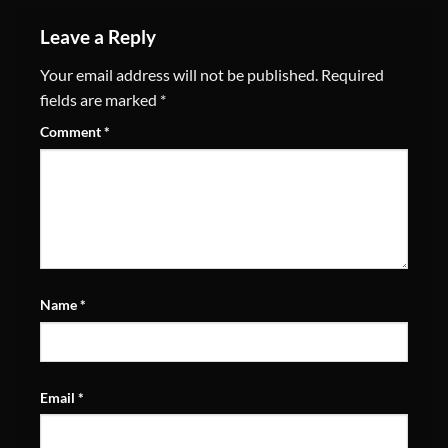
Leave a Reply
Your email address will not be published.
Required
fields are marked
*
Comment
*
Name
*
Email
*