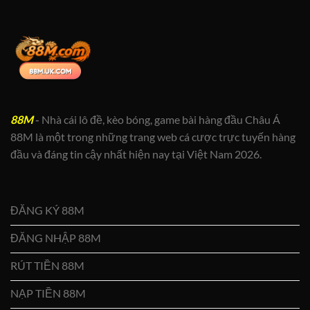
88M
-
Nhà cái lô đề, kèo bóng, game bài hàng đầu Châu Á
88M là một trong những trang web cá cược trực tuyến hàng
đầu và đáng tin cậy nhất hiện nay tại Việt Nam 2026.
ĐĂNG KÝ 88M
ĐĂNG NHẬP 88M
RÚT TIỀN 88M
NẠP TIỀN 88M